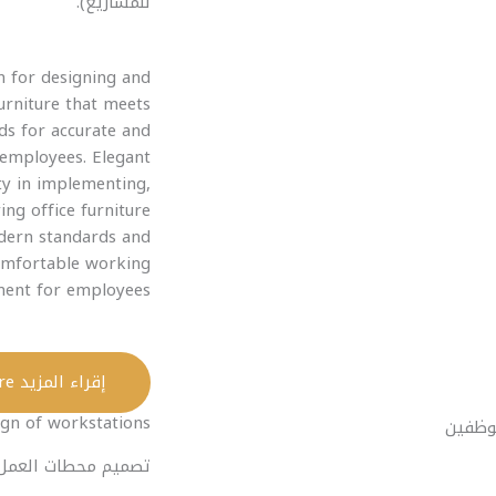
للمشاريع).
n for designing and
urniture that meets
ds for accurate and
employees. Elegant
ty in implementing,
ng office furniture
dern standards and
comfortable working
ent for employees.
إقراء المزيد Read More
ign of workstations
تصميم محطات العمل 