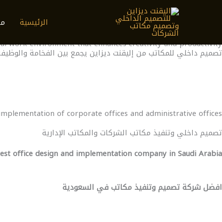
خطي
ELEGANT DESIGN
لى
الرئيسية
مك
gn, implementation and furnishing of offices by Elegant Design
لمحتوى
تصميم وتنفيذ وتأثيث المكاتب من اليقنت ديزاين.
eal work environment that enhances creativity and productivity
تصميم داخلي للمكاتب من إليقنت ديزاين يجمع بين الفخامة والوظيفة لخ
implementation of corporate offices and administrative offices
تصميم داخلي وتنفيذ مكاتب الشركات والمكاتب الإدارية
est office design and implementation company in Saudi Arabia
افضل شركة تصميم وتنفيذ مكاتب في السعودية