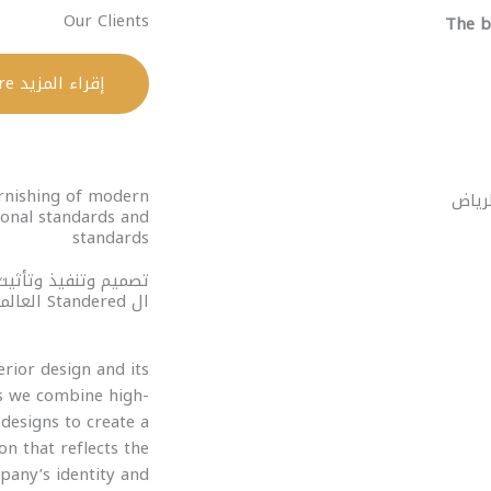
Our Clients
The b
إقراء المزيد Read More
rnishing of modern
tional standards and
standards
تصميم وتنفيذ وتأثيث
ال Standered العالمي
terior design and its
s we combine high-
designs to create a
ion that reflects the
pany’s identity and