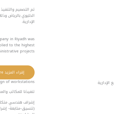
تم التصميم والتنفيذ 
الخليوي بالرياض وذلك
الإدارية.
mpany in Riyadh was
lied to the highest
nistrative projects.
إقراء المزيد Read More
ign of workstations
تنفيذنا للمكاتب وا
إشراف هندسي متكامل 
(تنسيق-متابعة- إشرا