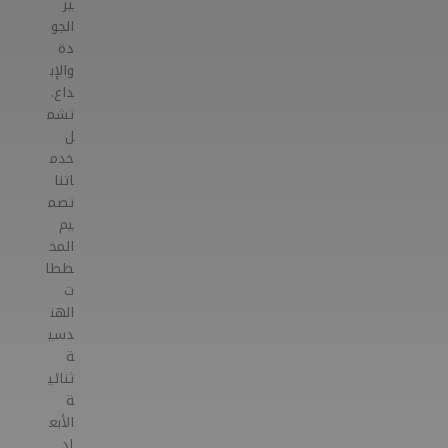
ير
الجو
دة
والإب
داع.
تشم
ل
خدم
اتنا
تصم
يم
المخ
ططا
ت
الهن
دسي
ة
ثنائي
ة
الأبع
اد