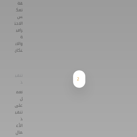
قة
تعك
س
الاحت
رافي
ة
والاب
تكار.
تنفي
2
ذ
نعم
ل
على
تنفي
ذ
الأع
مال