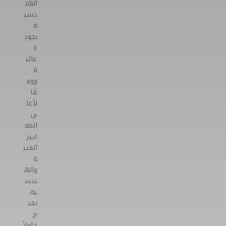
الهن
دسي
ة
بجود
ة
عالي
ة
ووف
قًا
لأعل
ى
المع
ايير
الفني
ة
واله
ندس
ية.
نقد
م
حلولاً