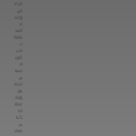
الداخ
لي
وإعد
اد
المخ
ططا
ت
الدي
كوري
ة.
نسع
ى
لتحق
يق
رؤية
عملا
ئنا
بأعل
ى
معاي