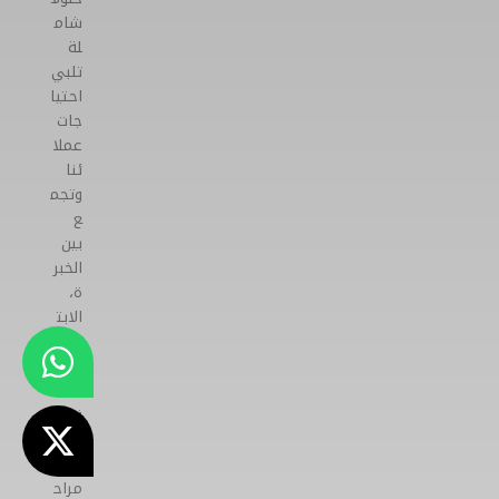
شام
لة
تلبي
احتيا
جات
عملا
ئنا
وتجم
ع
بين
الخبر
ة،
الابت
كار،
والد
قة
في
جمي
ع
مراح