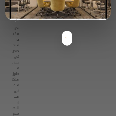
تصم
يم
نحن
مكت
1
ب
متخ
صص
في
تقدي
م
حلول
متكا
ملة
في
مجا
ل
التص
ميم