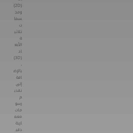
(2D)
ومج
سما
ت
ثلاثي
ة
الأبع
اد
(3D)
،
بالإض
افة
إلى
تقدي
م
رسو
مات
معم
ارية
دقي